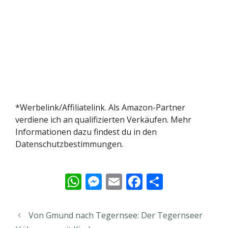
*Werbelink/Affiliatelink. Als Amazon-Partner
verdiene ich an qualifizierten Verkäufen. Mehr
Informationen dazu findest du in den
Datenschutzbestimmungen.
W
M
E
F
T
h
e
m
ac
ei
at
ss
ai
e
le
Von Gmund nach Tegernsee: Der Tegernseer