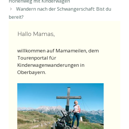
s
e
l
b
n
Höhenweg mit Kinderwagen
A
n
o
Wandern nach der Schwangerschaft: Bist du
p
g
o
bereit?
p
er
k
Hallo Mamas,
willkommen auf Mamameilen, dem
Tourenportal für
Kinderwagenwanderungen in
Oberbayern.