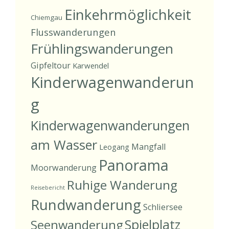
Einkehrmöglichkeit
Chiemgau
Flusswanderungen
Frühlingswanderungen
Gipfeltour
Karwendel
Kinderwagenwanderun
g
Kinderwagenwanderungen
am Wasser
Mangfall
Leogang
Panorama
Moorwanderung
Ruhige Wanderung
Reisebericht
Rundwanderung
Schliersee
Spielplatz
Seenwanderung