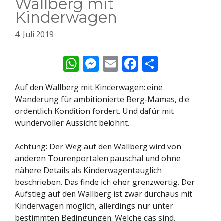
Wallberg mit
Kinderwagen
4. Juli 2019
W
M
E
F
T
h
e
m
ac
ei
Auf den Wallberg mit Kinderwagen: eine
at
ss
ai
e
le
Wanderung für ambitionierte Berg-Mamas, die
s
e
l
b
n
ordentlich Kondition fordert. Und dafür mit
A
n
o
wundervoller Aussicht belohnt.
p
g
o
Achtung: Der Weg auf den Wallberg wird von
p
er
k
anderen Tourenportalen pauschal und ohne
nähere Details als Kinderwagentauglich
beschrieben. Das finde ich eher grenzwertig. Der
Aufstieg auf den Wallberg ist zwar durchaus mit
Kinderwagen möglich, allerdings nur unter
bestimmten Bedingungen. Welche das sind,