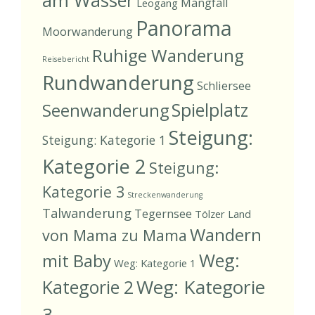
Mangfall
Leogang
Panorama
Moorwanderung
Ruhige Wanderung
Reisebericht
Rundwanderung
Schliersee
Spielplatz
Seenwanderung
Steigung:
Steigung: Kategorie 1
Kategorie 2
Steigung:
Kategorie 3
Streckenwanderung
Talwanderung
Tegernsee
Tölzer Land
Wandern
von Mama zu Mama
Weg:
mit Baby
Weg: Kategorie 1
Weg: Kategorie
Kategorie 2
3