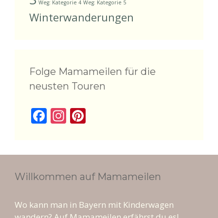
Weg: Kategorie 4
Weg: Kategorie 5
Winterwanderungen
Folge Mamameilen für die
neusten Touren
F
In
Pi
ac
st
nt
e
a
er
b
gr
e
o
a
st
Willkommen auf Mamameilen
o
m
k
Wo kann man in Bayern mit Kinderwagen
wandern? Auf Mamameilen erfährst du es!