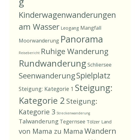
g
Kinderwagenwanderungen
am Wasser
Mangfall
Leogang
Panorama
Moorwanderung
Ruhige Wanderung
Reisebericht
Rundwanderung
Schliersee
Spielplatz
Seenwanderung
Steigung:
Steigung: Kategorie 1
Kategorie 2
Steigung:
Kategorie 3
Streckenwanderung
Talwanderung
Tegernsee
Tölzer Land
Wandern
von Mama zu Mama