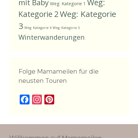
Weg:
mit Baby
Weg: Kategorie 1
Weg: Kategorie
Kategorie 2
3
Weg: Kategorie 4
Weg: Kategorie 5
Winterwanderungen
Folge Mamameilen für die
neusten Touren
F
In
Pi
ac
st
nt
e
a
er
b
gr
e