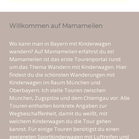
e
a
er
b
gr
e
o
a
st
Willkommen auf Mamameilen
o
m
k
Wo kann man in Bayern mit Kinderwagen
wandern? Auf Mamameilen erfährst du es!
Mamameilen ist das erste Tourenportal rund
um das Thema Wandern mit Kinderwagen. Hier
findest du die schönsten Wanderungen mit
Kinderwagen im Raum München und
Oberbayern. Ich stelle Touren zwischen
München, Zugspitze und dem Chiemgau vor. Alle
Touren enthalten konkrete Angaben zur
Wegbeschaffenheit, damit du weißt, mit
welchem Kinderwagen du die Tour gehen
kannst. Für einige Touren benötigst du einen
geeigneten Sportkinderwagen mit Luftreifen und