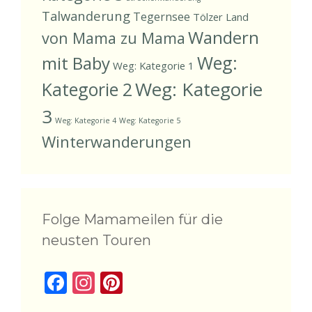
Talwanderung
Tegernsee
Tölzer Land
Wandern
von Mama zu Mama
Weg:
mit Baby
Weg: Kategorie 1
Weg: Kategorie
Kategorie 2
3
Weg: Kategorie 4
Weg: Kategorie 5
Winterwanderungen
Folge Mamameilen für die
neusten Touren
F
In
Pi
ac
st
nt