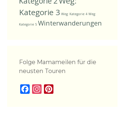
Weg:
Kategorie 2
Kategorie 3
Weg: Kategorie 4
Weg:
Winterwanderungen
Kategorie 5
Folge Mamameilen für die
neusten Touren
F
In
Pi
ac
st
nt
e
a
er
b
gr
e
o
a
st