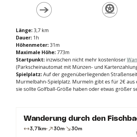
p
p
Länge:
3,7 km
Dauer:
1h
Höhenmeter:
31m
Maximale Höhe:
773m
Startpunkt:
inzwischen nicht mehr kostenloser
Wan
(Parkscheinautomat mit Münzen- und Kartenzahlung,
Spielplatz:
Auf der gegenüberliegenden Straßenseite 
Murmelbahn-Spielplatz. Murmeln gibt es für 2€ aus
sie sollte Golfball-Größe haben oder etwas größer s