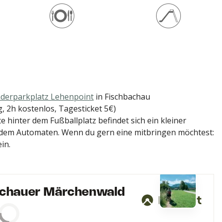
g
o
er
k
derparkplatz Lehenpoint
in Fischbachau
 2h kostenlos, Tagesticket 5€)
hinter dem Fußballplatz befindet sich ein kleiner
 dem Automaten. Wenn du gern eine mitbringen möchtest:
ein.