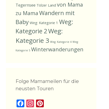
von Mama
Tegernsee
Tölzer Land
Wandern mit
zu Mama
Weg:
Baby
Weg: Kategorie 1
Weg:
Kategorie 2
Kategorie 3
Weg: Kategorie 4
Weg:
Winterwanderungen
Kategorie 5
Folge Mamameilen für die
neusten Touren
F
In
Pi