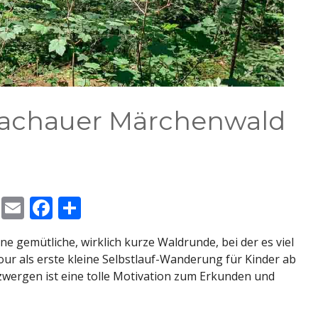
bachauer Märchenwald
M
E
F
T
e
m
ac
ei
 gemütliche, wirklich kurze Waldrunde, bei der es viel
ss
ai
e
le
our als erste kleine Selbstlauf-Wanderung für Kinder ab
e
l
b
n
zzwergen ist eine tolle Motivation zum Erkunden und
n
o