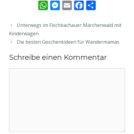
W
M
E
F
T
h
e
m
ac
ei
at
ss
ai
e
le
Unterwegs im Fischbachauer Märchenwald mit
s
e
l
b
n
Kinderwagen
A
n
o
Die besten Geschenkideen für Wandermamas
p
g
o
Schreibe einen Kommentar
p
er
k
Kommentar