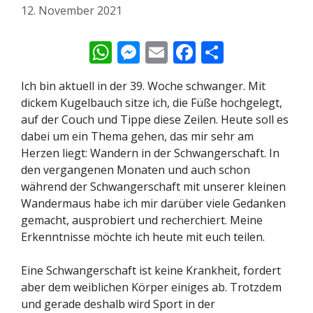
12. November 2021
W
M
E
F
T
h
e
m
ac
ei
Ich bin aktuell in der 39. Woche schwanger. Mit
at
ss
ai
e
le
dickem Kugelbauch sitze ich, die Füße hochgelegt,
s
e
l
b
n
auf der Couch und Tippe diese Zeilen. Heute soll es
A
n
o
dabei um ein Thema gehen, das mir sehr am
Herzen liegt: Wandern in der Schwangerschaft. In
p
g
o
den vergangenen Monaten und auch schon
p
er
k
während der Schwangerschaft mit unserer kleinen
Wandermaus habe ich mir darüber viele Gedanken
gemacht, ausprobiert und recherchiert. Meine
Erkenntnisse möchte ich heute mit euch teilen.
Eine Schwangerschaft ist keine Krankheit, fordert
aber dem weiblichen Körper einiges ab. Trotzdem
und gerade deshalb wird Sport in der