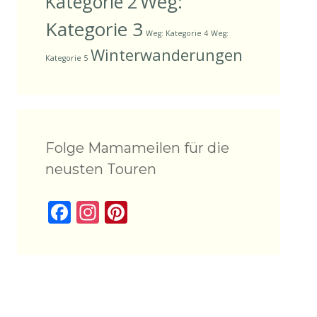
Weg:
Kategorie 2
Kategorie 3
Weg: Kategorie 4
Weg:
Winterwanderungen
Kategorie 5
Folge Mamameilen für die
neusten Touren
F
In
Pi
ac
st
nt
e
a
er
b
gr
e
o
a
st