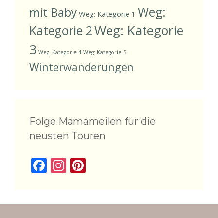
Weg:
mit Baby
Weg: Kategorie 1
Weg: Kategorie
Kategorie 2
3
Weg: Kategorie 4
Weg: Kategorie 5
Winterwanderungen
Folge Mamameilen für die
neusten Touren
F
In
Pi
ac
st
nt
e
a
er
b
gr
e