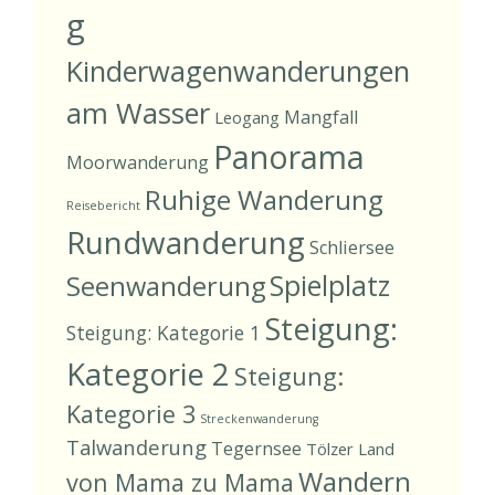
g
Kinderwagenwanderungen
am Wasser
Mangfall
Leogang
Panorama
Moorwanderung
Ruhige Wanderung
Reisebericht
Rundwanderung
Schliersee
Spielplatz
Seenwanderung
Steigung:
Steigung: Kategorie 1
Kategorie 2
Steigung:
Kategorie 3
Streckenwanderung
Talwanderung
Tegernsee
Tölzer Land
Wandern
von Mama zu Mama