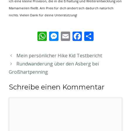
ich eine kleine Provision, die in die Erhaltung und Weiterentwicklung von
Mamameilen fließt. Am Preis für dich ändert sich dadurch natürlich
nichts. Vielen Dank für deine Unterstützung!
W
M
E
F
T
h
e
m
ac
ei
at
ss
ai
e
le
Mein persönlicher Hike Kid Testbericht
s
e
l
b
n
Rundwanderung über den Asberg bei
A
n
o
Großhartpenning
p
g
o
Schreibe einen Kommentar
p
er
k
Kommentar