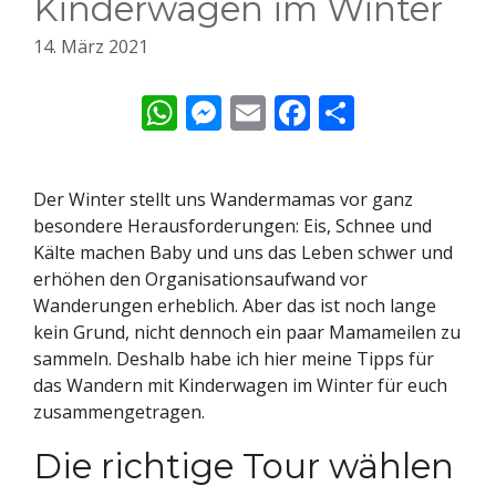
Kinderwagen im Winter
14. März 2021
W
M
E
F
T
h
e
m
ac
ei
at
ss
ai
e
le
Der Winter stellt uns Wandermamas vor ganz
s
e
l
b
n
besondere Herausforderungen: Eis, Schnee und
A
n
o
Kälte machen Baby und uns das Leben schwer und
p
g
o
erhöhen den Organisationsaufwand vor
Wanderungen erheblich. Aber das ist noch lange
p
er
k
kein Grund, nicht dennoch ein paar Mamameilen zu
sammeln. Deshalb habe ich hier meine Tipps für
das Wandern mit Kinderwagen im Winter für euch
zusammengetragen.
Die richtige Tour wählen