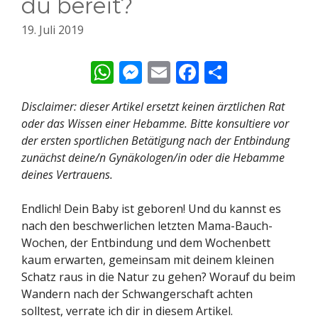
du bereit?
19. Juli 2019
W
M
E
F
T
h
e
m
ac
ei
Disclaimer: dieser Artikel ersetzt keinen ärztlichen Rat
at
ss
ai
e
le
oder das Wissen einer Hebamme. Bitte konsultiere vor
s
e
l
b
n
der ersten sportlichen Betätigung nach der Entbindung
A
n
o
zunächst deine/n Gynäkologen/in oder die Hebamme
deines Vertrauens.
p
g
o
p
er
k
Endlich! Dein Baby ist geboren! Und du kannst es
nach den beschwerlichen letzten Mama-Bauch-
Wochen, der Entbindung und dem Wochenbett
kaum erwarten, gemeinsam mit deinem kleinen
Schatz raus in die Natur zu gehen? Worauf du beim
Wandern nach der Schwangerschaft achten
solltest, verrate ich dir in diesem Artikel.