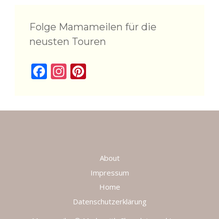
Folge Mamameilen für die
neusten Touren
F
In
Pi
ac
st
nt
e
a
er
b
gr
e
o
a
st
o
m
About
k
Impressum
Home
Datenschutzerklärung