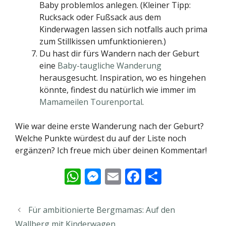
Baby problemlos anlegen. (Kleiner Tipp:
Rucksack oder Fußsack aus dem
Kinderwagen lassen sich notfalls auch prima
zum Stillkissen umfunktionieren.)
Du hast dir fürs Wandern nach der Geburt
eine
Baby-taugliche Wanderung
herausgesucht. Inspiration, wo es hingehen
könnte, findest du natürlich wie immer im
Mamameilen Tourenportal
.
Wie war deine erste Wanderung nach der Geburt?
Welche Punkte würdest du auf der Liste noch
ergänzen? Ich freue mich über deinen Kommentar!
W
M
E
F
T
h
e
m
ac
ei
at
ss
ai
e
le
Für ambitionierte Bergmamas: Auf den
s
e
l
b
n
Wallberg mit Kinderwagen