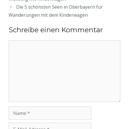
A
n
o
Die 5 schönsten Seen in Oberbayern für
p
g
o
Wanderungen mit dem Kinderwagen
p
er
k
Schreibe einen Kommentar
Kommentar
Name
E-