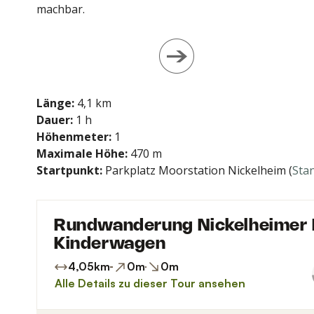
p
machbar.
p
Länge:
4,1 km
Dauer:
1 h
Höhenmeter:
1
Maximale Höhe:
470 m
Startpunkt:
Parkplatz Moorstation Nickelheim (
Sta