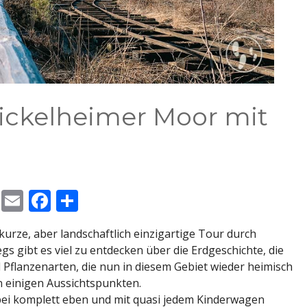
ckelheimer Moor mit
M
E
F
T
e
m
ac
ei
urze, aber landschaftlich einzigartige Tour durch
ss
ai
e
le
 gibt es viel zu entdecken über die Erdgeschichte, die
e
l
b
n
Pflanzenarten, die nun in diesem Gebiet wieder heimisch
n
o
n einigen Aussichtspunkten.
ei komplett eben und mit quasi jedem Kinderwagen